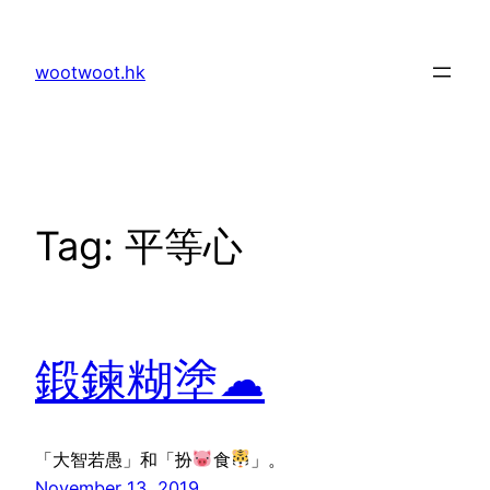
Skip
to
wootwoot.hk
content
Tag:
平等心
鍛鍊糊塗☁
「大智若愚」和「扮
食
」。
November 13, 2019