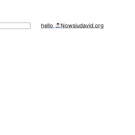
hello
Now
siudavid.org