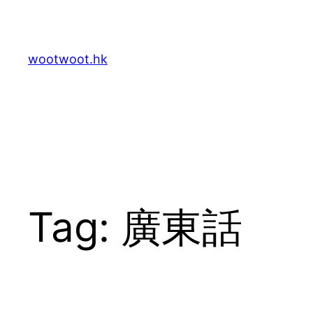
Skip
to
content
wootwoot.hk
Tag:
廣東話