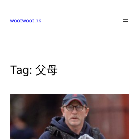
Skip
to
wootwoot.hk
content
Tag:
父母