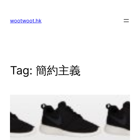
Skip
to
wootwoot.hk
content
Tag:
簡約主義