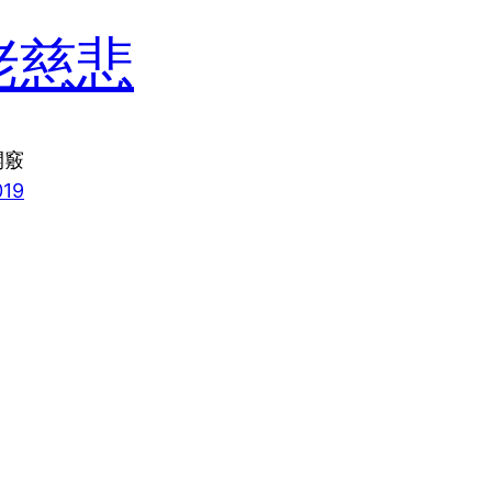
佬慈悲
開竅
019