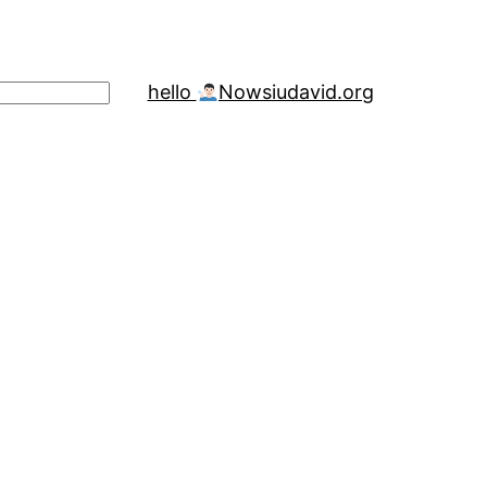
hello
Now
siudavid.org