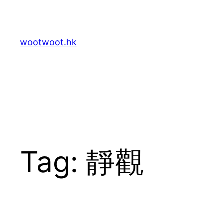
Skip
to
content
wootwoot.hk
Tag:
靜觀