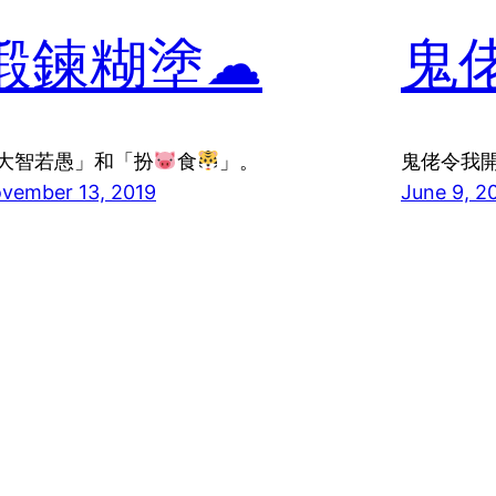
鍛鍊糊塗☁
鬼
大智若愚」和「扮
食
」。
鬼佬令我
vember 13, 2019
June 9, 2