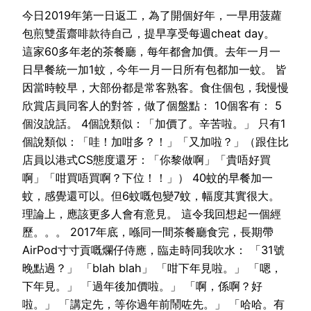
今日2019年第一日返工，為了開個好年，一早用菠蘿
包煎雙蛋齋啡款待自己，提早享受每週cheat day。
這家60多年老的茶餐廳，每年都會加價。去年一月一
日早餐統一加1蚊，今年一月一日所有包都加一蚊。 皆
因當時較早，大部份都是常客熟客。食住個包，我慢慢
欣賞店員同客人的對答，做了個盤點： 10個客有： 5
個沒說話。 4個說類似：「加價了。辛苦啦。」 只有1
個說類似：「哇！加咁多？！」「又加啦？」（跟住比
店員以港式CS態度還牙：「你黎做啊」「貴唔好買
啊」「咁買唔買啊？下位！！」） 40蚊的早餐加一
蚊，感覺還可以。但6蚊嘅包變7蚊，幅度其實很大。
理論上，應該更多人會有意見。 這令我回想起一個經
歷。。。 2017年底，喺同一間茶餐廳食完，長期帶
AirPod寸寸貢嘅爛仔侍應，臨走時同我吹水： 「31號
晚點過？」 「blah blah」 「咁下年見啦。」 「嗯，
下年見。」 「過年後加價啦。」 「啊，係啊？好
啦。」 「講定先，等你過年前鬧咗先。」 「哈哈。有