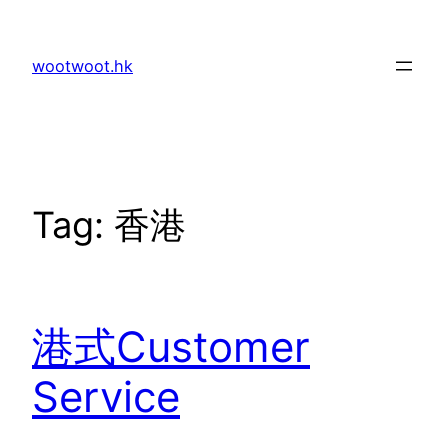
Skip
to
wootwoot.hk
content
Tag:
香港
港式Customer
Service