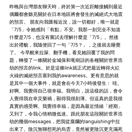
昨晚與台灣朋友聊天時，終於第一次近距離接觸到最近
偶爾都會聽見關於在日本地區將會發生的滅絕式大地震
的預言。 朋友向我匯報近況，說一切都好，唯一就是
「7/5」令她感到「有點」不安。我那一刻完全不知道
什麼是7/5，也沒有嘗試去理解什麼是「7/5」。然後
出於禮貌，我隨便回了一句「7/5？」，之後就去睡覺
了。 今早醒來拉屎、翻手機，看見她回覆了我的問
題，轉發了一條關於金城保和竜樹諒的各種關於世界浩
劫的預言的link。於是這條link就正式把最近轉得火紅
火綠的滅絕預言塞到我的awareness。更有意思的就
是其中一個大事件，就是會在今天7小時後發生： 哇。
好啊。我覺得自己很幸福。我明白，說這樣的話，會令
人覺得我在幸災樂禍，顯得我很刻薄。但這真的是我很
真實的感受啊。我覺得幸福，是因為最近情緒「經期」
又到了，令我心情稍微低迷。跟此朋友這段關於世界浩
劫的幾個messages，把我從腐爛的languishing中拉
出來了。陰沉無聊想死的烏雲，竟然被更陰沉更充滿死