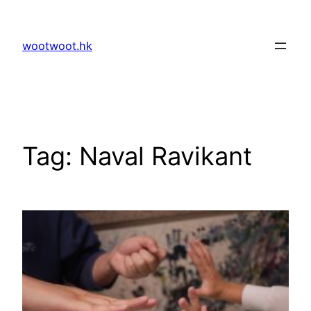
Skip
to
wootwoot.hk
content
Tag:
Naval Ravikant