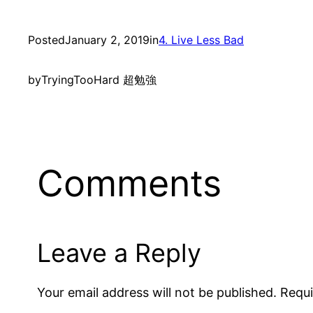
Posted
January 2, 2019
in
4. Live Less Bad
by
TryingTooHard 超勉強
Comments
Leave a Reply
Your email address will not be published.
Requi