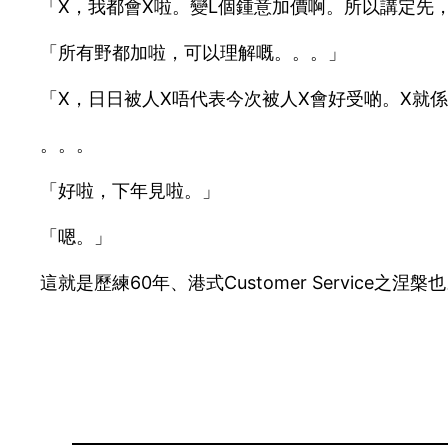
「X，我都會X啦。變L個鍾意加價啊。所以講定先
「所有野都加啦，可以理解嘅。。。」
「X，日日被人X唔代表今次被人X會好受啲。X就係
。。。
「好啦，下年見啦。」
「嗯。」
這就是歷練60年、港式Customer Service之涅槃