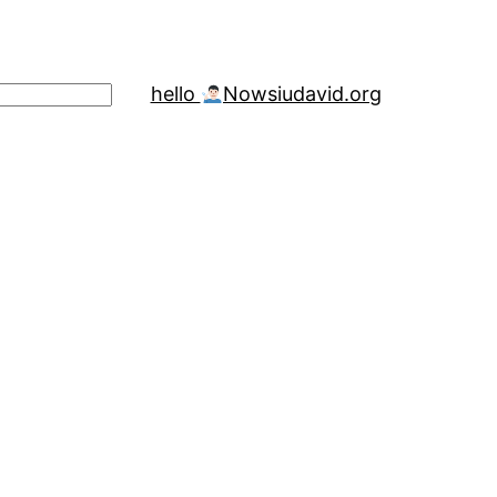
hello
Now
siudavid.org