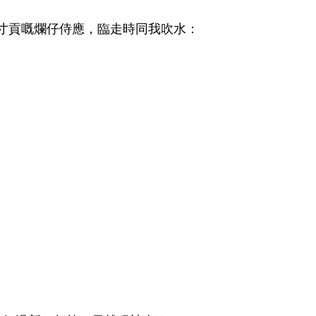
d寸寸貢嘅爛仔侍應，臨走時同我吹水：