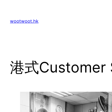
Skip
to
content
wootwoot.hk
港式Customer S