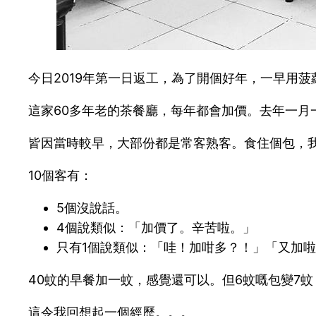
今日2019年第一日返工，為了開個好年，一早用菠蘿
這家60多年老的茶餐廳，每年都會加價。去年一月
皆因當時較早，大部份都是常客熟客。食住個包，
10個客有：
5個沒說話。
4個說類似：「加價了。辛苦啦。」
只有1個說類似：「哇！加咁多？！」「又加
40蚊的早餐加一蚊，感覺還可以。但6蚊嘅包變7
這令我回想起一個經歷。。。