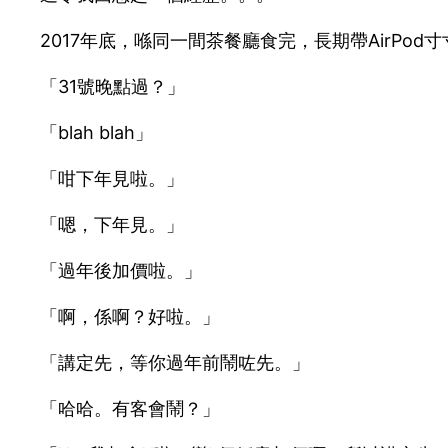
2017年底，喺同一間茶餐廳食完，長期帶AirPo
「31號晚點過？」
「blah blah」
「咁下年見啦。」
「嗯，下年見。」
「過年後加價啦。」
「啊，係啊？好啦。」
「講定先，等你過年前鬧咗先。」
「哈哈。有客會鬧？」