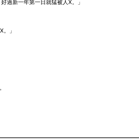
，好過新一年第一日就猛被人X。」
X。」
也。