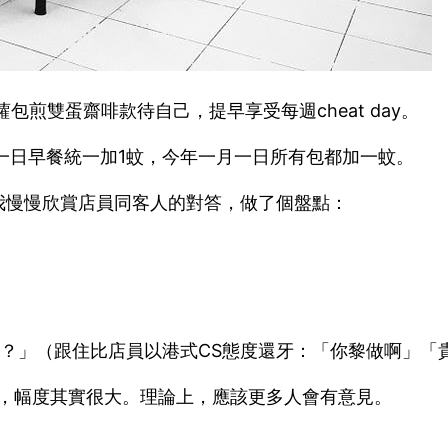
包煎雙蛋齋啡款待自己，提早享受每週cheat day。
一日早餐統一加1蚊，今年一月一日所有包都加一蚊。
我慢慢欣賞店員同客人的對答，做了個盤點：
啦？」（跟住比店員以港式CS態度還牙：「你黎做啊」「
蚊，幅度其實很大。理論上，應該更多人會有意見。