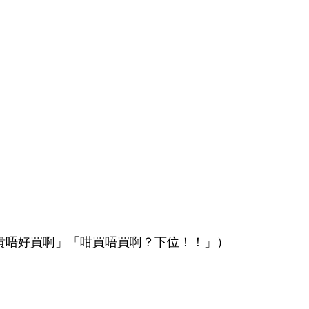
貴唔好買啊」「咁買唔買啊？下位！！」）