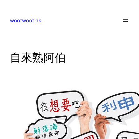
Skip
to
wootwoot.hk
content
自來熟阿伯