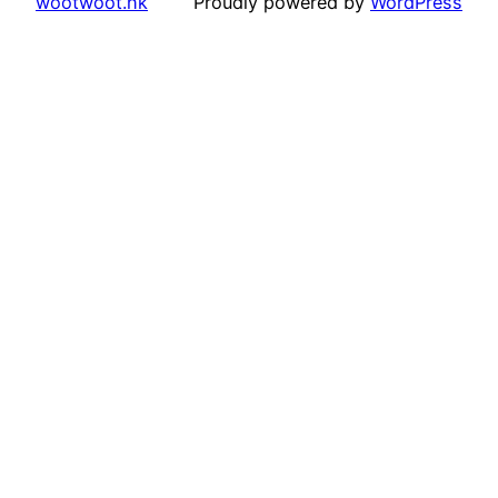
wootwoot.hk
Proudly powered by
WordPress