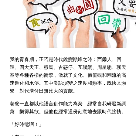
我的青春期，正巧是時代銳變巔峰之時：西爾人、回
歸、四大天王、移民、古惑仔、互聯網、周星馳、聊天
室等各種各樣的衝擊，做就了文化、價值觀和潮流的高
速進化和承傳。其中潮語演變之速度和頻率，既快又頻
繁，對代溝付出無比大的貢獻。
老爸一直都以他語言創作能力為榮，經常自我研發新詞
彙，樂得其欲。但他也經常過份刻意地去跟時代接軌。
「好時髦啊！」