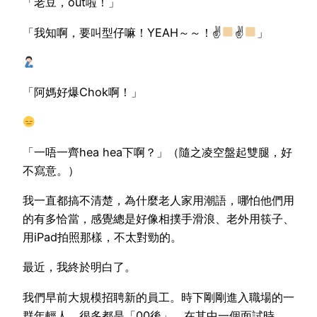
「老豆，out啦！」
「我知啊，要叫型仔嘛！YEAH～～！✌
✌
」
「阿媽好爆Chok啊！」
「一唔一齊hea hea下啊？」（隨之凌空盤起雙腿，好
不寫意。）
我一直都搞不清楚，為什麼老人家用潮語，哪怕他們用
的有多恰當，感覺總是好像相撲手滑浪、老外用筷子、
用iPad拍照那樣，不太對勁的。
最近，我終於明白了。
我們早前大規模招聘新的員工。時下剛剛進入職場的一
群年輕人，很多都是「00後」。在其中一個面試時，