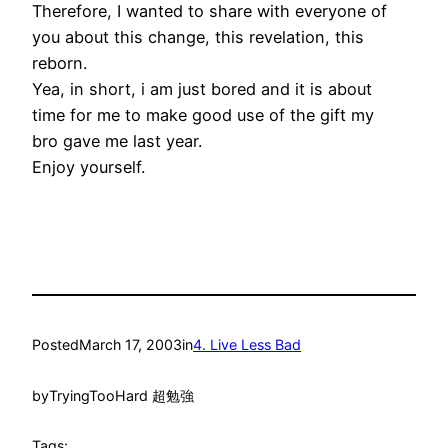
Therefore, I wanted to share with everyone of
you about this change, this revelation, this
reborn.
Yea, in short, i am just bored and it is about
time for me to make good use of the gift my
bro gave me last year.
Enjoy yourself.
Posted
March 17, 2003
in
4. Live Less Bad
by
TryingTooHard 超勉強
Tags: