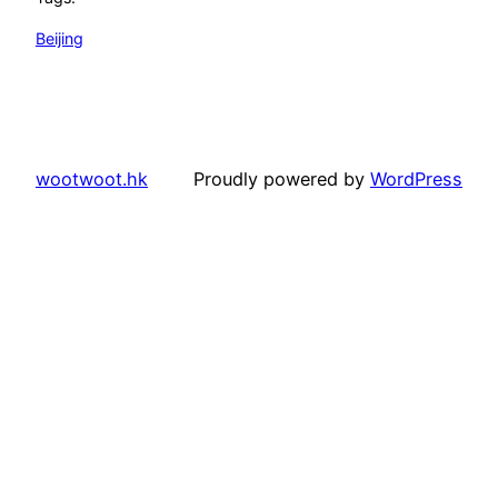
Beijing
wootwoot.hk
Proudly powered by
WordPress