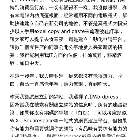
轉到消費品行業，一切都變得不一樣。我邊做邊學，亦
有幸電腦內功底薀根固，經常運用不同的電腦程式，幫
助快速建立自己在新公司的地位。不管是寫程式大幅減
少以人手用excel copy and paste來處理波鞋訂單，
讓大家可以提早去食宵夜，還是建立自動化申請平台，
讓數千個零售店的同事公開公平地參與幾家新店的招
募，我都能利用我IT方面的伎倆，排除萬難，藝精酒
醇，如日中天。
在這十幾年，我與時並進，從來都沒有覺得無力、脫
節，自己一直感覺年輕，活力無限，直到昨天…
昨天我嘗試建立新的網站。我選擇了用Wordpress，
因為當我在搜索有關建立網站的信息時，所有的建議都
說，如果你沒有編碼的經驗（IT白痴），可以考慮類似
WIX，Squarespace等一站式的網頁建造平台。但如果
你有能力和需要微調你的網站（有品味有要求有能力的
人-即我是也），那麼Wordpress就是公認最靈活的平