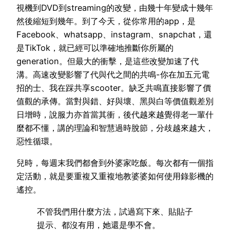
視機到DVD到streaming的改變，由幾十年變成十幾年
然後縮短到幾年。到了今天，從你常用的app，是
Facebook、whatsapp、instagram、snapchat，還
是TikTok，就已經可以準確地推斷你所屬的
generation。但最大的衝擊，是這些改變加速了代
溝。高速改變影響了代與代之間的共鳴-你在加五元電
招的士、我在踩共享scooter。缺乏共鳴直接影響了價
值觀的承傳。當對與錯、好與壞、黑與白等價值觀差別
日增時，說服力亦首當其衝，後代越來越覺得老一輩什
麼都不懂，講的理論和智慧過時脫節，分歧越來越大，
惡性循環。
兒時，每週末我們都會到外婆家吃飯。每次都有一個指
定活動，就是要重複又重複地教婆婆如何使用錄影機的
遙控。
不管我們用什麼方法，試過寫下來、貼貼子
提示、都沒有用，她還是學不會。