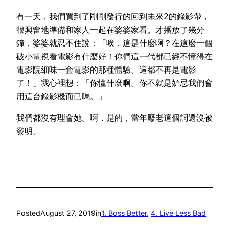
有一天，我們買到了剛剛發行的回到未來2的錄影帶，
很興奮地準備和家人一起在婆婆家看。才播放了幾分
鐘，婆婆就忍不住說：「唉，這是什麼啊？在這麼一個
破小電視看電影有什麼好！你們這一代都已經不懂得在
電影院細味一套電影的那種體驗。這都不再是電影
了！」我心裡想：「你懂什麼啊。你不就是妒忌我們會
用這台錄影機而已嗎。」
我們都沒有理會她。啊，是的，當年廢老這個詞還沒被
發明。
Posted
August 27, 2019
in
1. Boss Better
, 
4. Live Less Bad