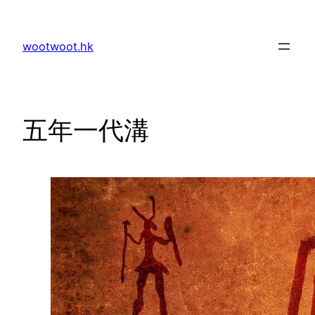
Skip
to
wootwoot.hk
content
五年一代溝