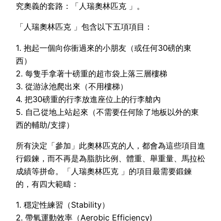
究奧義的套路：「人瑞奧林匹克 」。
「人瑞奧林匹克 」包含以下五項項目：
1. 抱起一個向你衝過來的小朋友（或任何30磅的東
西）
2. 每隻手拿著十磅重的超市袋上落三層樓梯
3. 從游泳池爬出來（不用樓梯）
4. 把30磅重的行李放進座位上的行李艙內
5. 自己從地上站起來（不需要任何除了地板以外的東
西的輔助/支撐）
所有決定「參加」此奧林匹克的人，都會為這些項目進
行鍛鍊，而不再是為脂肪比例、體重、舉重量、馬拉松
成績等拼命。「人瑞奧林匹克 」的項目最需要鍛鍊
的，有四大範疇：
1. 穩定性練習（Stability）
2. 帶氧運動效率（Aerobic Efficiency)