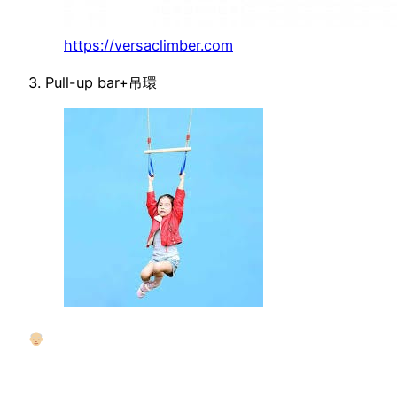
https://versaclimber.com
3. Pull-up bar+吊環