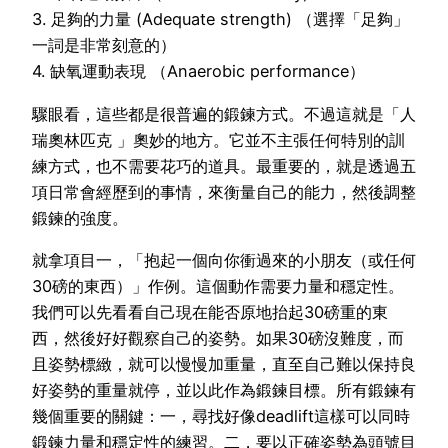
3. 足夠的力量 (Adequate strength) （選擇「足夠」
一詞是非常刻意的）
4. 缺氧運動表現 （Anaerobic performance）
驟眼看，這些都是很普遍的鍛鍊方式。不過這就是「人
瑞奧林匹克 」奧妙的地方。它並不主張任何特別的訓
練方式，也不需要花巧的道具。最重要的，就是透過五
項日常會經歷到的事情，來衡量自己的能力，然後調整
鍛鍊的強度。
就拿項目一，「抱起一個向你衝過來的小朋友（或任何
30磅的東西）」作例。這個動作需要力量和穩定性。
我們可以先看看自己現在能否原地抬起30磅重的東
西，然後好好觀察自己的姿勢。如果30磅沒難度，而
且姿勢標緻，就可以慢慢加重量，直至自己難以保持良
好姿勢的重量就停，並以此作為鍛鍊目標。所有鍛鍊有
幾個重要的關鍵：一，尋找好像deadlift這樣可以同時
鍛鍊力量和穩定性的練習。二，要以正確姿勢為頭號目