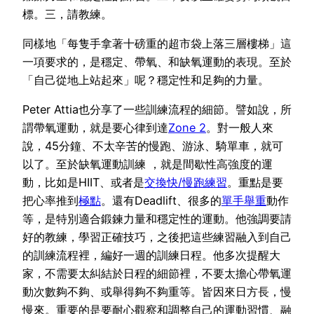
標。三，請教練。
同樣地「每隻手拿著十磅重的超市袋上落三層樓梯」這
一項要求的，是穩定、帶氧、和缺氧運動的表現。至於
「自己從地上站起來」呢？穩定性和足夠的力量。
Peter Attia也分享了一些訓練流程的細節。譬如說，所
謂帶氧運動，就是要心律到達
Zone 2
。對一般人來
說，45分鐘、不太辛苦的慢跑、游泳、騎單車，就可
以了。至於缺氧運動訓練 ，就是間歇性高強度的運
動，比如是HIIT、或者是
交換快/慢跑練習
。重點是要
把心率推到
極點
。還有Deadlift、很多的
單手舉重
動作
等，是特別適合鍛鍊力量和穩定性的運動。他強調要請
好的教練，學習正確技巧，之後把這些練習融入到自己
的訓練流程裡，編好一週的訓練日程。他多次提醒大
家，不需要太糾結於日程的細節裡，不要太擔心帶氧運
動次數夠不夠、或舉得夠不夠重等。皆因來日方長，慢
慢來。重要的是要耐心觀察和調整自己的運動習慣、融