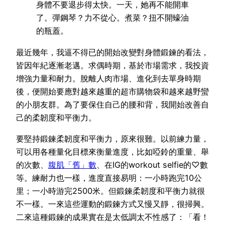
身體不要退步得太快。一天，她再不能開車
了。彈鋼琴？力不從心。煮菜？扭不開蠔油
的瓶蓋。
最近幾年，我逼不得已的開始改變對身體鍛鍊的看法，
皆因年紀逐漸老邁。求偶時期，基於市場需求，我投資
增強力量和耐力。脫離人肉市場、進化到去單身時期
後，便開始要應對越來越重的超市購物袋和越來越野蠻
的小朋友群。為了要保住自己的腰和背，我開始改善自
己的柔韌度和平衡力。
要堅持鍛鍊柔韌度和平衡力，原來很難。以前練力量，
可以用各種量化目標來衡量進度，比如啞鈴的重量、舉
的次數、
腹肌「舊」數
、在IG的workout selfie的♡數
等。練耐力也一樣，進度直接易明：一小時跑完10公
里；一小時游完2500米。但鍛鍊柔韌度和平衡力就很
不一樣。一來這些運動的鍛鍊方式又慢又靜，很掃興。
二來這種鍛鍊的成果實在是太低調太不性感了：「看！