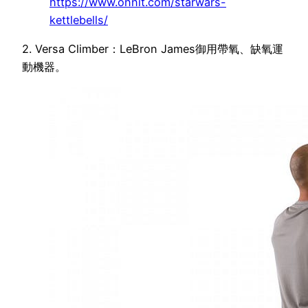
https://www.onnit.com/starwars-
kettlebells/
2. Versa Climber：LeBron James御用帶氧、缺氧運
動機器。