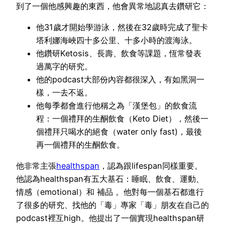
到了一個他感興趣的東西，他會異常地認真去鑽研它：
他31歲才開始學游泳，然後在32歲時完成了聖卡
塔利娜海峽四十多公里、十多小時的渡海泳。
他鑽研Ketosis、長壽、飲食等課題，恆常發表
過萬字的研究。
他的podcast大部份內容都很深入，有如黑洞一
樣，一去不返。
他每季都會進行他稱之為「漢堡包」的飲食流
程：一個禮拜的生酮飲食（Keto Diet），然後一
個禮拜只喝水的絕食（water only fast)，最後
再一個禮拜的生酮飲食。
他非常主張
healthspan
，認為跟lifespan同樣重要。
他認為healthspan有五大基石：睡眠、飲食、運動、
情感（emotional）和 補品 。他對每一個基石都進行
了很多的研究、找他的「毒」專家「毒」朋友在自己的
podcast裡互high。他提出了一個實現healthspan研