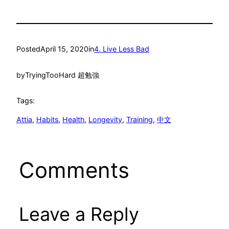
Posted
April 15, 2020
in
4. Live Less Bad
by
TryingTooHard 超勉強
Tags:
Attia
, 
Habits
, 
Health
, 
Longevity
, 
Training
, 
中文
Comments
Leave a Reply